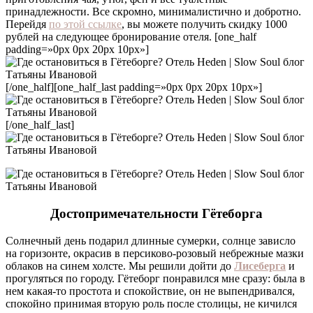
принадлежности. Все скромно, минималистично и добротно.
Перейдя
по этой ссылке
, вы можете получить скидку 1000
рублей на следующее бронирование отеля. [one_half
padding=»0px 0px 20px 10px»]
[/one_half][one_half_last padding=»0px 0px 20px 10px»]
[/one_half_last]
Достопримечательности Гётеборга
Солнечный день подарил длинные сумерки, солнце зависло
на горизонте, окрасив в персиково-розовый небрежные мазки
облаков на синем холсте. Мы решили дойти до
Лисеберга
и
прогуляться по городу. Гётеборг понравился мне сразу: была в
нем какая-то простота и спокойствие, он не выпендривался,
спокойно принимая вторую роль после столицы, не кичился