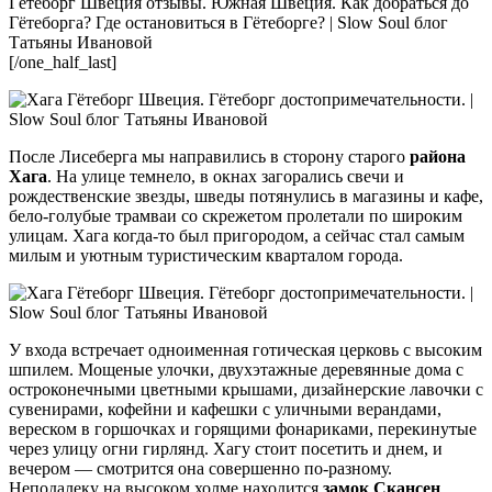
[/one_half_last]
После Лисеберга мы направились в сторону старого
района
Хага
. На улице темнело, в окнах загорались свечи и
рождественские звезды, шведы потянулись в магазины и кафе,
бело-голубые трамваи со скрежетом пролетали по широким
улицам. Хага когда-то был пригородом, а сейчас стал самым
милым и уютным туристическим кварталом города.
У входа встречает одноименная готическая церковь с высоким
шпилем. Мощеные улочки, двухэтажные деревянные дома с
остроконечными цветными крышами, дизайнерские лавочки с
сувенирами, кофейни и кафешки с уличными верандами,
вереском в горшочках и горящими фонариками, перекинутые
через улицу огни гирлянд. Хагу стоит посетить и днем, и
вечером — смотрится она совершенно по-разному.
Неподалеку на высоком холме находится
замок Скансен