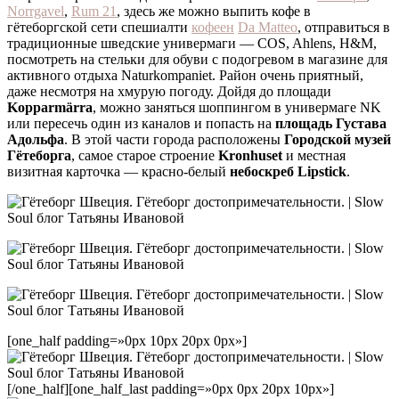
Norrgavel
,
Rum 21
, здесь же можно выпить кофе в
гётеборгской сети спешиалти
кофеен
Da Matteo
, отправиться в
традиционные шведские универмаги — COS, Ahlens, H&M,
посмотреть на стельки для обуви с подогревом в магазине для
активного отдыха Naturkompaniet. Район очень приятный,
даже несмотря на хмурую погоду. Дойдя до площади
Kopparmärra
, можно заняться шоппингом в универмаге NK
или пересечь один из каналов и попасть на
площадь Густава
Адольфа
. В этой части города расположены
Городской музей
Гётеборга
, самое старое строение
Kronhuset
и местная
визитная карточка — красно-белый
небоскреб Lipstick
.
[one_half padding=»0px 10px 20px 0px»]
[/one_half][one_half_last padding=»0px 0px 20px 10px»]