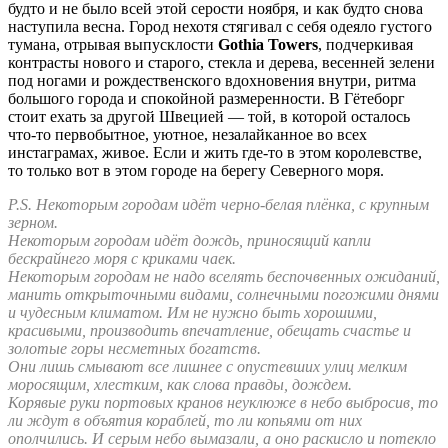
будто и не было всей этой серости ноября, и как будто снова
наступила весна. Город нехотя стягивал с себя одеяло густого
тумана, отрывая выпусклости
Gothia Towers
, подчеркивая
контрасты нового и старого, стекла и дерева, весенней зелени
под ногами и рождественского вдохновения внутри, ритма
большого города и спокойной размеренности. В Гётеборг
стоит ехать за другой Швецией — той, в которой осталось
что-то первобытное, уютное, незалайканное во всех
инстаграмах, живое. Если и жить где-то в этом королевстве,
то только вот в этом городе на берегу Северного моря.
P.S. Некоторым городам идёт черно-белая плёнка, с крупным
зерном.
Некоторым городам идёт дождь, приносящий капли
бескрайнего моря с криками чаек.
Некоторым городам не надо вселять беспочвенных ожиданий,
манить открыточными видами, солнечными погожими днями
и чудесным климатом. Им не нужно быть хорошими,
красивыми, производить впечатление, обещать счастье и
золотые горы несметных богатств.
Они лишь смывают все лишнее с опустевших улиц мелким
моросящим, хлестким, как слова правды, дождем.
Корявые руки портовых кранов неуклюже в небо выбросив, то
ли ждут в объятия кораблей, то ли копьями от них
ополчились. И серым небо вымазали, а оно раскисло и потекло