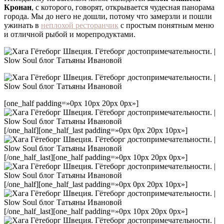
Кронан
, с которого, говорят, открывается чудесная панорама
города. Мы до него не дошли, потому что замерзли и пошли
ужинать в
неплохой ресторанчик
с простым понятным меню
и отличной рыбой и морепродуктами.
[one_half padding=»0px 10px 20px 0px»]
[/one_half][one_half_last padding=»0px 0px 20px 10px»]
[/one_half_last][one_half padding=»0px 10px 20px 0px»]
[/one_half][one_half_last padding=»0px 0px 20px 10px»]
[/one_half_last][one_half padding=»0px 10px 20px 0px»]