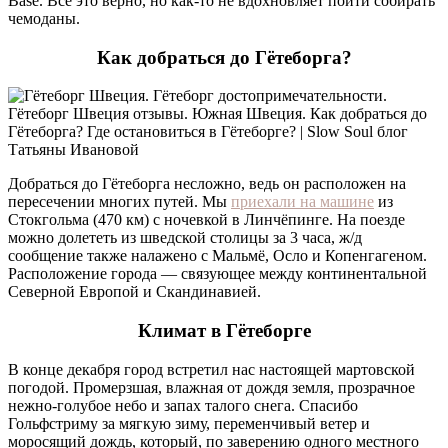
Base. Все это верно, но как-то не вдохновляет пойти собирать
чемоданы.
Как добраться до Гётеборга?
Добраться до Гётеборга несложно, ведь он расположен на
пересечении многих путей. Мы
приехали на машине
из
Стокгольма (470 км) с ночевкой в Линчёпинге. На поезде
можно долететь из шведской столицы за 3 часа, ж/д
сообщение также налажено с Мальмё, Осло и Копенгагеном.
Расположение города — связующее между континентальной
Северной Европой и Скандинавией.
Климат в Гётеборге
В конце декабря город встретил нас настоящей мартовской
погодой. Промерзшая, влажная от дождя земля, прозрачное
нежно-голубое небо и запах талого снега. Спасибо
Гольфстриму за мягкую зиму, переменчивый ветер и
моросящий дождь, который, по заверению одного местного