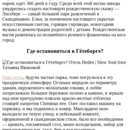
парня, идет 360 дней в году. Среди всей этой весны шведы
умудрились создать настоящую рождественскую сказку —
Лисеберг — самый большой парк развлечений в
Скандинавии. Елки, за неимением настоящего укрытые
искусственным снегом, горящие гирлянды, новогодняя
музыка и демонстрации родителей с детьми. Рождественская
магия развеялась из волшебного розового флакончика на весь
город.
Где остановиться в Гётеборге?
Наш отель
, будучи частью парка, тоже погрузился в эту
праздничную атмосферу. Огоньки мерцали по периметру
здания, окруженного мохнатыми елками, в лобби
потрескивало большое березовое полено в камине, в зеркале
над ним причудливо плясали красно-желтые отблески
стоящей напротив Christmas tree. Олег поставил машину на
парковку, и мы поднялись в номер. Мансардное окно
выходило на тихую улицу, в небольшой комнате,
оформленной в скандинавском стиле, было все необходимое
— кровать, письменный стол, мини-холодильник, набор для
приготовления чая, утюг, фен и все туалетные