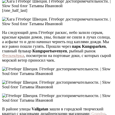
[/one_half_last]
На следующий день Гётеборг раскис, небо залило серым,
красные крыши домов, увы, больше не сияли в лучах солнца,
а асфальт то и дело начинал чернеть под каплями дождя. Мы
все равно пошли гулять. Прошли через
парк Kungsparken
,
главный бульвар
Kungsportsavenyen
, рыбный рынок
Фескекёрка
, посмотрели на портовые доки, с которых сырой
морской ветер приносил чаек.
В районе улицы
Vallgatan
зашли в городской творческий
квартал с красивыми дизайнерскими магазинами:
Grandpa
,