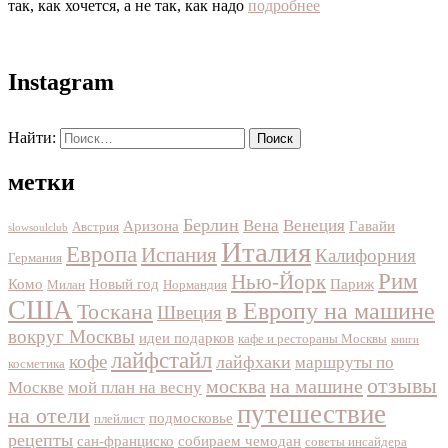
так, как хочется, а не так, как надо
подробнее
Instagram
Найти:
метки
Берлин
Вена
Венеция
Аризона
Гавайи
Австрия
slowsoulclub
Италия
Европа
Испания
Калифорния
Германия
Рим
Нью-Йорк
Комо
Новый год
Париж
Милан
Нормандия
США
в Европу на машине
Тоскана
Швеция
вокруг Москвы
идеи подарков
кафе и рестораны Москвы
книги
лайфстайл
кофе
лайфхаки
маршруты по
косметика
отзывы
москва
на машине
Москве
мой план на весну
путешествие
на отели
подмосковье
плейлист
рецепты
сан-франциско
собираем чемодан
советы инсайдера