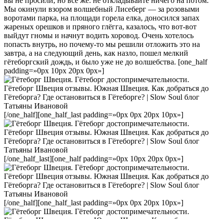
вы не просили, но все же: не откладывайте ничего на потом.
Мы окинули взором волшебный Лисеберг — за розовыми
воротами парка, на площади горела елка, доносился запах
жареных орешков и пряного глёгга, казалось, что вот-вот
выйдут гномы и начнут водить хоровод. Очень хотелось
попасть внутрь, но почему-то мы решили отложить это на
завтра, а на следующий день, как назло, пошел мелкий
гётеборгский дождь, и было уже не до волшебства. [one_half
padding=»0px 10px 20px 0px»]
[/one_half][one_half_last padding=»0px 0px 20px 10px»]
[/one_half_last][one_half padding=»0px 10px 20px 0px»]
[/one_half][one_half_last padding=»0px 0px 20px 10px»]