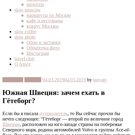
рецепты
slow moscow
маршруты по Москве
кафе и рестораны
вокруг Москвы
slow coffee
slow photo
Обои и заставки
Обработка фото
Инстаграм
travel club
О блоге
slow travel
Швеция
04.03.2019
04.03.2019
by
tanyaiv
Южная Швеция: зачем ехать в
Гётеборг?
Если бы я писала
путеводитель
, то Вы сейчас прочли бы
нечто следующее: “Гётеборг — второй по величине город
Швеции
, расположен на юго-западе страны на побережье
Северного моря, родина автомобилей Volvo и группы Ace-of-