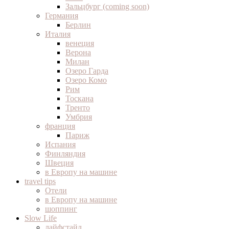
Зальцбург (coming soon)
Германия
Берлин
Италия
венеция
Верона
Милан
Озеро Гарда
Озеро Комо
Рим
Тоскана
Тренто
Умбрия
франция
Париж
Испания
Финляндия
Швеция
в Европу на машине
travel tips
Отели
в Европу на машине
шоппинг
Slow Life
лайфстайл