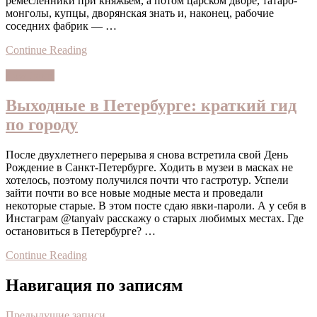
ремесленники при княжьем, а потом царском дворе, татаро-
монголы, купцы, дворянская знать и, наконец, рабочие
соседних фабрик — …
Continue Reading
slow travel
Выходные в Петербурге: краткий гид
по городу
После двухлетнего перерыва я снова встретила свой День
Рождение в Санкт-Петербурге. Ходить в музеи в масках не
хотелось, поэтому получился почти что гастротур. Успели
зайти почти во все новые модные места и проведали
некоторые старые. В этом посте сдаю явки-пароли. А у себя в
Инстаграм @tanyaiv расскажу о старых любимых местах. Где
остановиться в Петербурге? …
Continue Reading
Навигация по записям
Предыдущие записи