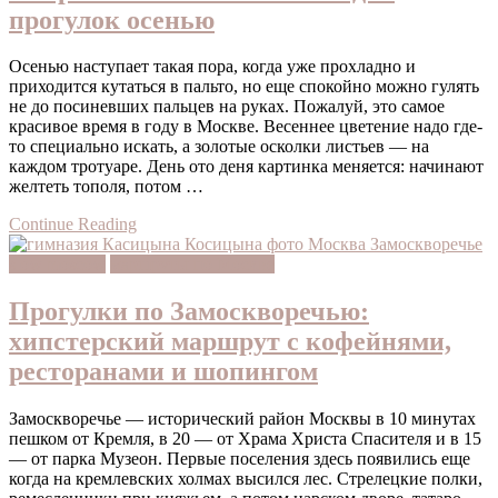
прогулок осенью
Осенью наступает такая пора, когда уже прохладно и
приходится кутаться в пальто, но еще спокойно можно гулять
не до посиневших пальцев на руках. Пожалуй, это самое
красивое время в году в Москве. Весеннее цветение надо где-
то специально искать, а золотые осколки листьев — на
каждом тротуаре. День ото деня картинка меняется: начинают
желтеть тополя, потом …
Continue Reading
slow moscow
маршруты по Москве
Прогулки по Замоскворечью:
хипстерский маршрут с кофейнями,
ресторанами и шопингом
Замоскворечье — исторический район Москвы в 10 минутах
пешком от Кремля, в 20 — от Храма Христа Спасителя и в 15
— от парка Музеон. Первые поселения здесь появились еще
когда на кремлевских холмах высился лес. Стрелецкие полки,