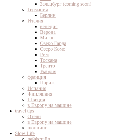
Зальцбург (coming soon)
Германия
Берлин
Италия
венеция
Верона
Милан
Озеро Гарда
Озеро Комо
Рим
Тоскана
Тренто
Умбрия
франция
Париж
Испания
Финляндия
Швеция
в Европу на машине
travel tips
Отели
в Европу на машине
шоппинг
Slow Life
лайфстайл