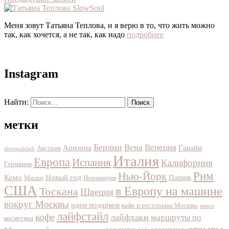
Меня зовут Татьяна Теплова, и я верю в то, что жить можно
так, как хочется, а не так, как надо
подробнее
Instagram
Найти:
метки
Берлин
Вена
Венеция
Аризона
Гавайи
Австрия
slowsoulclub
Италия
Европа
Испания
Калифорния
Германия
Рим
Нью-Йорк
Комо
Новый год
Париж
Милан
Нормандия
США
в Европу на машине
Тоскана
Швеция
вокруг Москвы
идеи подарков
кафе и рестораны Москвы
книги
лайфстайл
кофе
лайфхаки
маршруты по
косметика