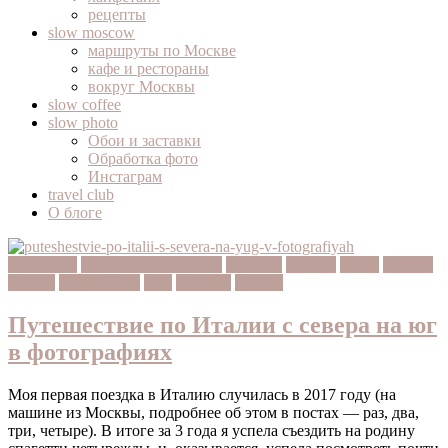
рецепты
slow moscow
маршруты по Москве
кафе и рестораны
вокруг Москвы
slow coffee
slow photo
Обои и заставки
Обработка фото
Инстаграм
travel club
О блоге
slow travel
в Европу на машине
венеция
Верона
Гарда
Италия
Милан
Озеро Комо
Рим
Тоскана
Тренто
Путешествие по Италии с севера на юг
в фотографиях
Моя первая поездка в Италию случилась в 2017 году (на
машине из Москвы, подробнее об этом в постах — раз, два,
три, четыре). В итоге за 3 года я успела съездить на родину