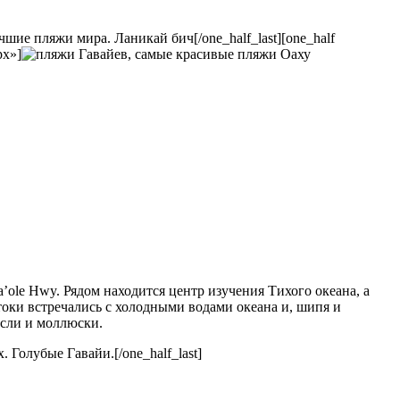
[/one_half_last][one_half
px»]
’ole Hwy. Рядом находится центр изучения Тихого океана, а
токи встречались с холодными водами океана и, шипя и
осли и моллюски.
[/one_half_last]