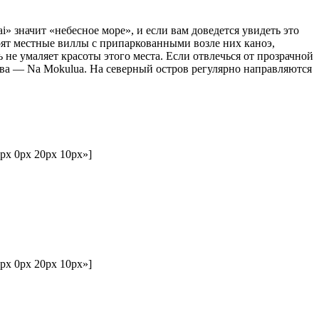
» значит «небесное море», и если вам доведется увидеть это
тоят местные виллы с припаркованными возле них каноэ,
не умаляет красоты этого места. Если отвлечься от прозрачной
ова — Na Mokulua. На северный остров регулярно направляются
0px 0px 20px 10px»]
0px 0px 20px 10px»]