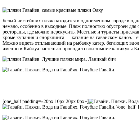
Белый чистейших пляж находится в одноименном городе в одноим
немало, особенно в выходные. Пляж полностью обустроен для о
рестораны, где можно перекусить. Местные и туристы приезжа
кроме купания и снорклинга — катание на гавайском каноэ. Те
Можно видеть отплывающий на рыбалку катер, бегающих вдоль
именно в Кайлуа частенько проводил свои зимние каникулы Ба
[one_half padding=»20px 10px 20px 0px»]
[/one_half_l