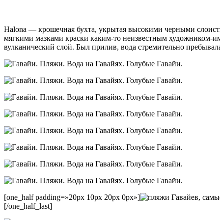
Halona — крошечная бухта, укрытая высокими черными слоисты
мягкими мазками краски каким-то неизвестным художником-им
вулканический слой. Был прилив, вода стремительно пребывала,
[one_half padding=»20px 10px 20px 0px»]
[/one_half_last]