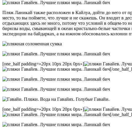
Пляж Ланикай также расположен в Кайлуа, дойти до него от пре
место, то вы поймете, что лучше и не скажешь. Он входит в д
отдыхающих здесь не много, потому что условий в общем-то не
бирюзы воды, смывающей в океан кристально-белые частички м
экспедиции на байдарках, а на южном обосновались колонии пт
[one_half padding=»20px 10px 20px 0px»]
[/one_half_l
[one_half padding=»20px 10px 20px 0px»]
[/one_half_l