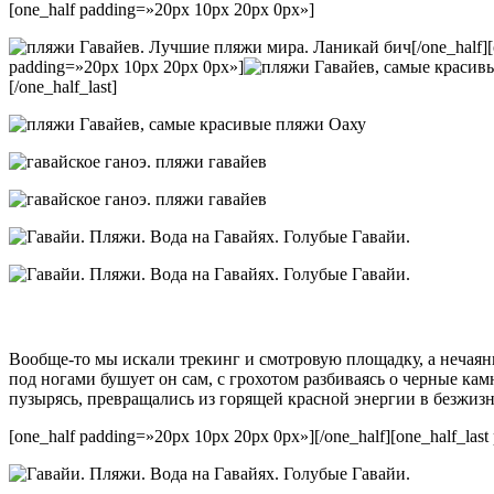
[one_half padding=»20px 10px 20px 0px»]
[/one_half]
padding=»20px 10px 20px 0px»]
[/one_half_last]
Вообще-то мы искали трекинг и смотровую площадку, а нечаянн
под ногами бушует он сам, с грохотом разбиваясь о черные ка
пузырясь, превращались из горящей красной энергии в безжиз
[one_half padding=»20px 10px 20px 0px»]
[/one_half][one_half_la