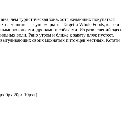
 area, чем туристическая зона, хотя желающих покупаться
тах на машине — супермаркеты Target и Whole Foods, кафе и
ными колонками, дронами и собаками. Из развлечений здесь
ильных волн. Рано утром и ближе к закату пляж пустеет.
, выгуливающих своих мохнатых питомцев местных. Кстати
0px 0px 20px 10px»]