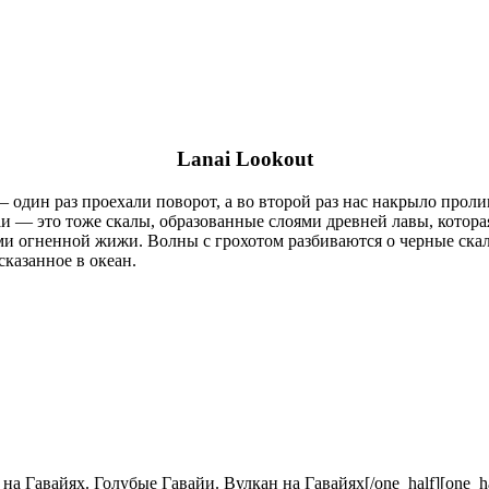
Lanai Lookout
— один раз проехали поворот, а во второй раз нас накрыло про
аи — это тоже скалы, образованные слоями древней лавы, котора
и огненной жижи. Волны с грохотом разбиваются о черные скалы
сказанное в океан.
[/one_half][one_