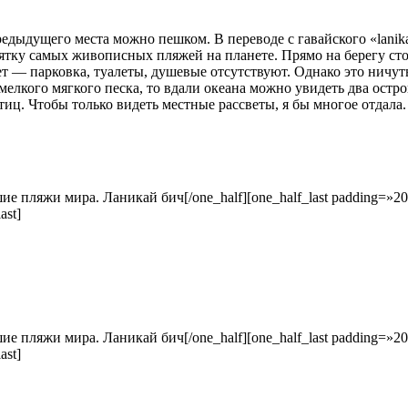
дыдущего места можно пешком. В переводе с гавайского «lanikai
есятку самых живописных пляжей на планете. Прямо на берегу с
т — парковка, туалеты, душевые отсутствуют. Однако это ничуть 
елкого мягкого песка, то вдали океана можно увидеть два остр
иц. Чтобы только видеть местные рассветы, я бы многое отдала.
[/one_half][one_half_last padding=»2
ast]
[/one_half][one_half_last padding=»2
ast]