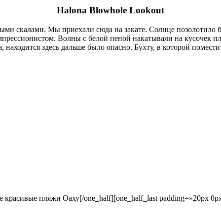
Halona Blowhole Lookout
ми скалами. Мы приехали сюда на закате. Солнце позолотило б
прессионистом. Волны с белой пеной накатывали на кусочек пл
 находится здесь дальше было опасно. Бухту, в которой помести
[/one_half][one_half_last padding=»20px 0p