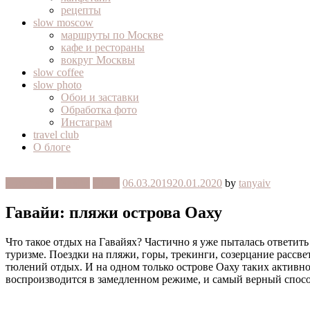
рецепты
slow moscow
маршруты по Москве
кафе и рестораны
вокруг Москвы
slow coffee
slow photo
Обои и заставки
Обработка фото
Инстаграм
travel club
О блоге
slow travel
Гавайи
США
06.03.2019
20.01.2020
by
tanyaiv
Гавайи: пляжи острова Оаху
Что такое отдых на Гавайях? Частично я уже пыталась ответить
туризме. Поездки на пляжи, горы, трекинги, созерцание рассв
тюлений отдых. И на одном только острове Оаху таких активно
воспроизводится в замедленном режиме, и самый верный спосо