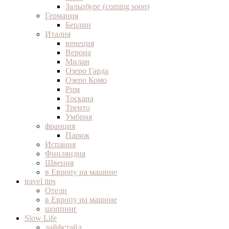
Зальцбург (coming soon)
Германия
Берлин
Италия
венеция
Верона
Милан
Озеро Гарда
Озеро Комо
Рим
Тоскана
Тренто
Умбрия
франция
Париж
Испания
Финляндия
Швеция
в Европу на машине
travel tips
Отели
в Европу на машине
шоппинг
Slow Life
лайфстайл