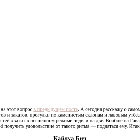
 на этот вопрос
в предыдущем посте
. А сегодня расскажу о сам
етов и закатов, прогулки по каменистым склонам и лавовым утё
стей хватит в неспешном режиме недели на две. Вообще на Гавай
б получить удовольствие от такого ритма — поддаться ему. Ита
Кайлуа Бич