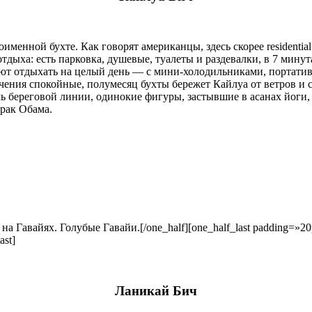
енной бухте. Как говорят американцы, здесь скорее residential
тдыха: есть парковка, душевые, туалеты и раздевалки, в 7 мину
ют отдыхать на целый день — с мини-холодильниками, портатив
чения спокойные, полумесяц бухты бережет Кайлуа от ветров и с
 береговой линии, одинокие фигуры, застывшие в асанах йоги
рак Обама.
[/one_half][one_half_last padding=»2
ast]
Ланикай Бич