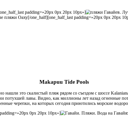
[one_half_last padding=»20px 0px 20px 10px»]
[/one_half][one_half_last padding=»20px 0px 20px 10
Makapuu Tide Pools
о нашли это скалистый пляж рядом со съездом с шоссе Kalaniana
мни потухшей лавы. Видно, как миллионы лет назад огненные по
ненные черепки, на которых сегодня приютились морские водор
st padding=»20px 0px 20px 10px»]