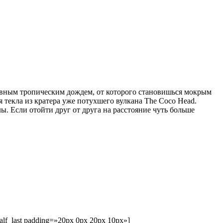
ливным тропическим дождем, от которого становишься мокрым
я текла из кратера уже потухшего вулкана The Coco Head.
. Если отойти друг от друга на расстояние чуть больше
half_last padding=»20px 0px 20px 10px»]