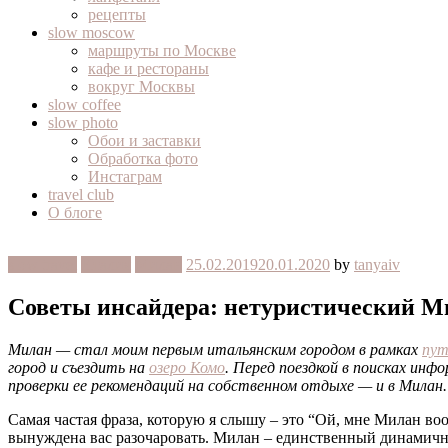
рецепты
slow moscow
маршруты по Москве
кафе и рестораны
вокруг Москвы
slow coffee
slow photo
Обои и заставки
Обработка фото
Инстаграм
travel club
О блоге
slow travel
Италия
Милан
25.02.2019
20.01.2020
by
tanyaiv
Советы инсайдера: нетуристический М
Милан — стал моим первым итальянским городом в рамках
пут
город и съездить на
озеро Комо
. Перед поездкой в поисках инф
проверки ее рекомендаций на собственном отдыхе — и в Милан
Самая частая фраза, которую я слышу – это “Ой, мне Милан вооб
вынуждена вас разочаровать. Милан – единственный динамичный 