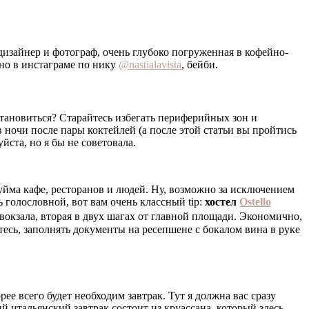
дизайнер и фотограф, очень глубоко погруженная в кофейно-
жно в инстаграме по нику
@nastialavista
, бейби.
становиться? Старайтесь избегать периферийных зон и
 в ночи после пары коктейлей (а после этой статьи вы пройтись
йста, но я бы не советовала.
т уйма кафе, ресторанов и людей. Ну, возможно за исключением
ь голословной, вот вам очень классный tip:
хостел
Ostello
 вокзала, вторая в двух шагах от главной площади. Экономично,
тесь, заполнять документы на ресепшене с бокалом вина в руке
рее всего будет необходим завтрак. Тут я должна вас сразу
й итальянский завтрак состоит из круассана, который здесь