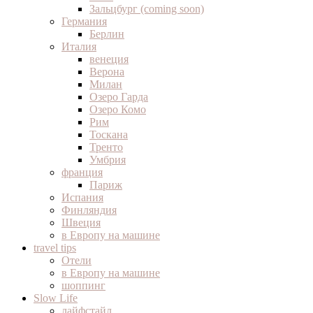
Зальцбург (coming soon)
Германия
Берлин
Италия
венеция
Верона
Милан
Озеро Гарда
Озеро Комо
Рим
Тоскана
Тренто
Умбрия
франция
Париж
Испания
Финляндия
Швеция
в Европу на машине
travel tips
Отели
в Европу на машине
шоппинг
Slow Life
лайфстайл