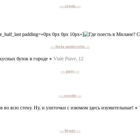
— crosta —
ne_half_last padding=»0px 0px 0px 10px»]
— loria pasticceria —
вкусных булок в городе
● Viale Piave, 12
— pave —
— cocotte —
во всю стену. Ну, и улиточки с изюмом здесь изумительные!
●
— hygge —