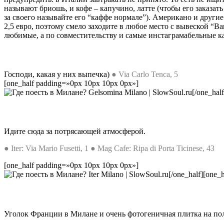
называют бриошь, и кофе – капучино, латте (чтобы его заказать
за своего называйте его “каффе нормале”). Американо и другие
2,5 евро, поэтому смело заходите в любое место с вывеской “Ba
любимые, а по совместительству и самые инстаграмабельные к
Господи, какая у них выпечка)
●
Via Carlo Tenca, 5
[one_half padding=»0px 10px 10px 0px»]
[/one_hal
Идите сюда за потрясающей атмосферой.
● Iter: Via Mario Fusetti, 1
●
Mag Cafe: Ripa di Porta Ticinese, 43
[one_half padding=»0px 10px 10px 0px»]
[/one_half][one_
Уголок Франции в Милане и очень фотогеничная плитка на по