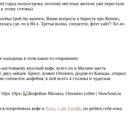
ded город полуострова, поэтому местные жители уже перестали
 к этому готовы).
 и побыстрей бы выпить. Ваши вопросы к бариста про Кению,
лась где–то в 80-х. Третья волна, спешелти, флэт уайт? Xe-xe-
же находишь в этом какое-то очарование.
о-настоящему вкусный кофе, всего их в Милане шесть
 двух зайцев. Брент, хозяин Orsonero, родом из Канады, открыл
не спешелти–кофейня, в ней всего 4 столика и чудесная
x 10px 10px»]
ься попробовать кофе в
Pave
,
Cafe Gorille
, но ребята себя пока