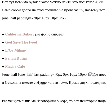
Вот тут помимо булок с кофе можно найти что посытнее
● Via 
Само собой долго на этом топливе не пробегаешь, поэтому вот 
[one_half padding=»70px 10px 10px 0px»]
gh
●
California Bakery
(на фото справа)
●
God Save The Food
●
L’Ov Milano
●
Panini Durini
●
Macha Cafe
[/one_half][one_half_last padding=»0px 0px 10px 10px»]
и Gelsomina вместе с Hygge кстати тоже. Кроме двух последних 
Раз уж чуть выше мы заговорили о кофе, то вот некоторые под