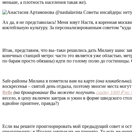
меньше, а плотность населения такая же).
Ах да, я не представилась! Меня зовут Настя, я коренная мос
коктейльную культуру. За персонализированным советом “куда 
Итак, представим, что вы–таки решились дать Милану шанс зав
конечных станций метро: часто это является уже областью, метр
по барам просто обязаны) идти по голому полю до гостиницы. С
Safe-районы Милана я пометила вам на карте
(она кликабельна)
воскресенья – святой день отдыха, поэтому многие места могут
Bello
(на бронирование Вы можете получить
скидку 1000 ₽ по
весело, в цену включен завтрак и ужин в форме шведского стол
вдвойне приятнее, правда?)
Если вы решите проигнорировать мой предыдущий совет и ост
предупредить: в Италии завтракать не принято. То есть не ищи