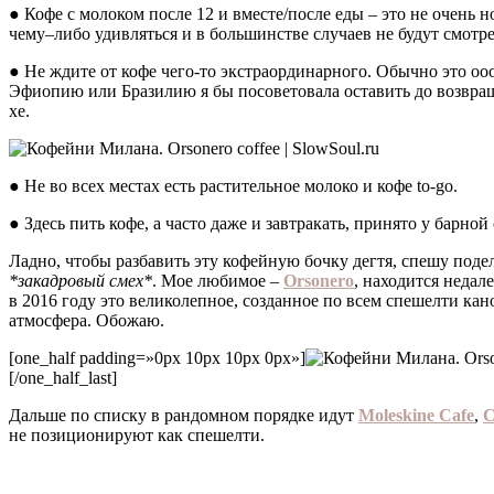
● Кофе с молоком после 12 и вместе/после еды – это не очень
чему–либо удивляться и в большинстве случаев не будут смотре
● Не ждите от кофе чего-то экстраординарного. Обычно это оо
Эфиопию или Бразилию я бы посоветовала оставить до возвращени
xe.
● Не во всех местах есть растительное молоко и кофе to-go.
● Здесь пить кофе, а часто даже и завтракать, принято у барно
Ладно, чтобы разбавить эту кофейную бочку дегтя, спешу поде
*закадровый смех*
. Мое любимое –
Orsonero
, находится недал
в 2016 году это великолепное, созданное по всем спешелти кан
атмосфера. Обожаю.
[one_half padding=»0px 10px 10px 0px»]
[/one_half_last]
gh
Дальше по списку в рандомном порядке идут
Moleskine Cafe
,
C
не позиционируют как спешелти.