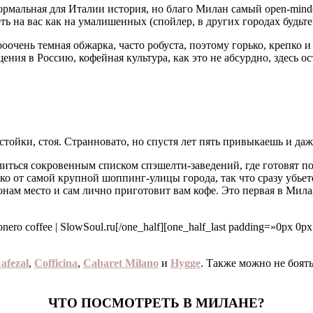
 нормальная для Италии история, но благо Милан самый open-min
ть на вас как на умалишенных (спойлер, в других городах будьте
ооочень темная обжарка, часто робуста, поэтому горько, крепко
я в Россию, кофейная культура, как это не абсурдно, здесь оста
й стойки, стоя. Странновато, но спустя лет пять привыкаешь и да
литься сокровенным списком спэшелти-заведений, где готовят п
еко от самой крупной шоппинг-улицы города, так что сразу убьете
онам место и сам лично приготовит вам кофе. Это первая в Мила
[/one_half][one_half_last padding=»0px 0p
afezal
,
Cofficina
,
Cabaret Milano
и
Hygge
. Также можно не боят
ЧТО ПОСМОТРЕТЬ В МИЛАНЕ?