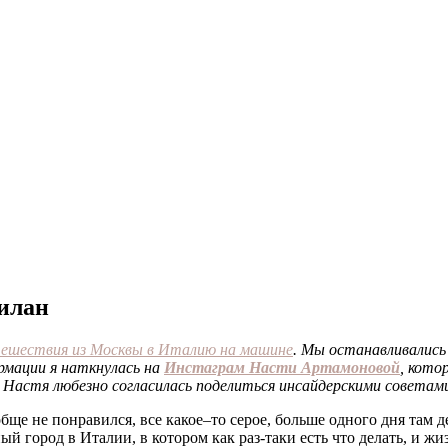
илан
ешествия из Москвы в Италию на машине
. Мы останавливались
ормации я наткнулась на
Инстаграм Насти Артамоновой
, кото
. Настя любезно согласилась поделиться инсайдерскими советам
ще не понравился, все какое–то серое, больше одного дня там де
город в Италии, в котором как раз-таки есть что делать, и жиз