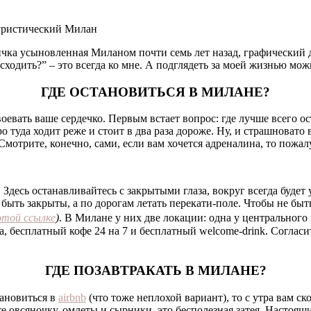
квичка усыновленная Миланом почти семь лет назад, графический 
сходить?” – это всегда ко мне. А подглядеть за моей жизнью мо
ГДЕ ОСТАНОВИТЬСЯ В МИЛАНЕ?
оевать ваше сердечко. Первым встает вопрос: где лучше всего о
о туда ходит реже и стоит в два раза дороже. Ну, и страшновато
мотрите, конечно, сами, если вам хочется адреналина, то пожалу
. Здесь останавливайтесь с закрытыми глаза, вокруг всегда буде
 быть закрыты, а по дорогам летать перекати-поле. Чтобы не быт
 этой ссылке
)
. В Милане у них две локации: одна у центрального
а, бесплатный кофе 24 на 7 и бесплатный welcome-drink. Согласи
ГДЕ ПОЗАВТРАКАТЬ В МИЛАНЕ?
ановиться в
airbnb
(что тоже неплохой вариант), то с утра вам ско
те овсяночку, омлеты и сырники, это бесполезная затея. Настоящи