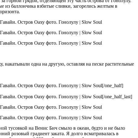
за горной грядой, отделяющей эту часть острова от Гонолулу.
ные из баллончика взбитые сливки, загорелись желтым в
оризонта.
, накатывали одна на другую, оставляя на песке растительные
[/one_half]
[/one_half_last]
й тусовкой на Венис Бич смыло в океан, будто и не было
иний розовый градиент заката. Я долго всматривалась в