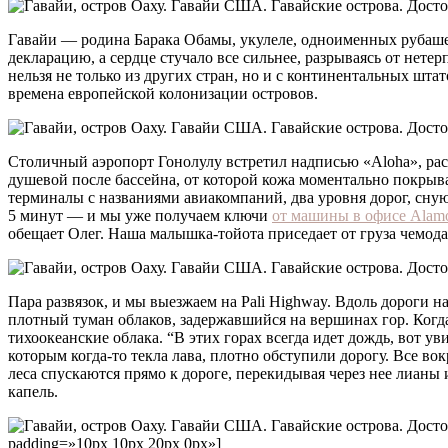
Гавайи — родина Барака Обамы, укулеле, одноименных рубашек
декларацию, а сердце стучало все сильнее, разрываясь от нет
нельзя не только из других стран, но и с континентальных шт
времена европейской колонизации островов.
Столичный аэропорт Гонолулу встретил надписью «Aloha», рас
душевой после бассейна, от которой кожа моментально покрыва
терминалы с названиями авиакомпаний, два уровня дорог, сн
5 минут — и мы уже получаем ключи
от машины в офисе Alam
обещает Олег. Наша малышка-тойота приседает от груза чемод
Пара развязок, и мы выезжаем на Pali Highway. Вдоль дороги н
плотный туман облаков, задержавшийся на вершинах гор. Когда
тихоокеанские облака. “В этих горах всегда идет дождь, вот 
которым когда-то текла лава, плотно обступили дорогу. Все в
леса спускаются прямо к дороге, перекидывая через нее лианы
капель.
padding=»10px 10px 20px 0px»]