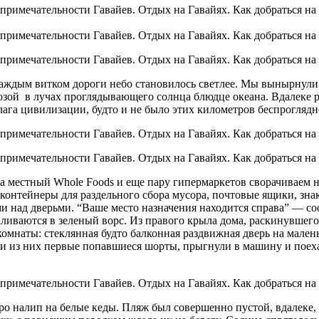
 каждым витком дороги небо становилось светлее. Мы вынырнули 
юзой в лучах проглядывающего солнца блюдце океана. Вдалеке ро
лага цивилизации, будто и не было этих километров беспроглядн
а местный Whole Foods и еще пару гипермаркетов сворачиваем н
контейнеры для раздельного сбора мусора, почтовые ящики, зна
 над дверьми. “Ваше место назначения находится справа” — соо
валиваются в зеленый ворс. Из правого крыла дома, раскинувшег
комнаты: стеклянная будто балконная раздвижная дверь на мален
 из них первые попавшиеся шорты, прыгнули в машину и поехал
 налип на белые кеды. Пляж был совершенно пустой, вдалеке, 