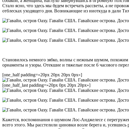
собакой, а женщина, наглухо завернувшись в огромную толстовк
Стало ясно, что здесь мы будем встречать рассветы, а не пров
отблесках уходящего дня. Возникающие из ниоткуда в дали Тихо
Становилось немного зябко, волны с нежным шумом, похожим на
орнаменты и узоры. Отекшие и тяжелые после 6 часового перел
[one_half padding=»20px 20px 20px 0px»]
[one_half_last padding=»20px 0px 20px 20px»]
Кажется, воспоминания о шумном Лос-Анджелесе с перегруженн
всего этого. Мы расстелили циновки возле берега и, усевшись 