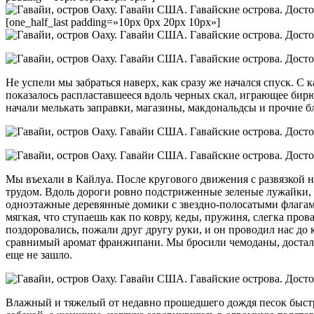
[one_half_last padding=»10px 0px 20px 10px»]
Не успели мы забраться наверх, как сразу же начался спуск. С
показалось распластавшееся вдоль черных скал, играющее бир
начали мелькать заправки, магазины, макдональдсы и прочие б
Мы въехали в Кайлуа. После кругового движения с развязкой н
трудом. Вдоль дороги ровно подстриженные зеленые лужайки, 
одноэтажные деревянные домики с звездно-полосатыми флагами
мягкая, что ступаешь как по ковру, кеды, пружиня, слегка про
поздоровались, пожали друг другу руки, и он проводил нас до 
сравнимый аромат франжипани. Мы бросили чемоданы, достали
еще не зашло.
Влажный и тяжелый от недавно прошедшего дождя песок быстро