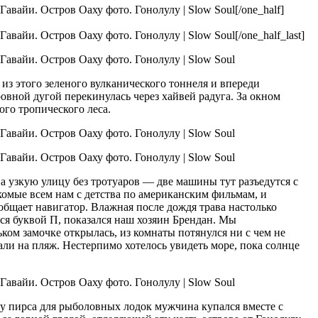
[/one_half]
[/one_half_last]
из этого зеленого вулканического тоннеля и впереди
вной дугой перекинулась через хайвей радуга. За окном
ого тропического леса.
а узкую улицу без тротуаров — две машины тут разъедутся с
комые всем нам с детства по американским фильмам, и
бщает навигатор. Влажная после дождя трава настолько
ося буквой П, показался наш хозяин Брендан. Мы
ьком замочке открылась, из комнаты потянулся ни с чем не
и на пляж. Нестерпимо хотелось увидеть море, пока солнце
у пирса для рыболовных лодок мужчина купался вместе с