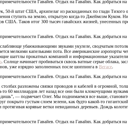
, 50-й штат США, архипелаг из раскиданных по глади Тихого о
ерпения ступить на землю, открытую когда-то Джеймсом Куком. 
атов США. Таков итог 300 тысяч гавайских жизней, унесенных п
слабляюще убаюкивающими звуками укулеле, сводчатым потолком
ется мелкими капельками пота. Все американские аэропорты чем
ующие шаттлы прокатных компаний и информационные указатели 
o
. Солнце начинает пробиваться сквозь ватные серые облака, за
анов, уже изрядно заполненных после шоппинга в
Вегасе
.
а столбах разложены связки проводов и кабелей в огромной, тол
-то 60 миллиардов лет назад все они были клокочущими вулками,
увидишь”, — подмечает Олег. Мы поднимаемся все выше, становит
округ покрыто густым слоем зелени, как будто какой-то гигантс
 и протягивая корявые ветки невиданных деревьев. Дождь колоти