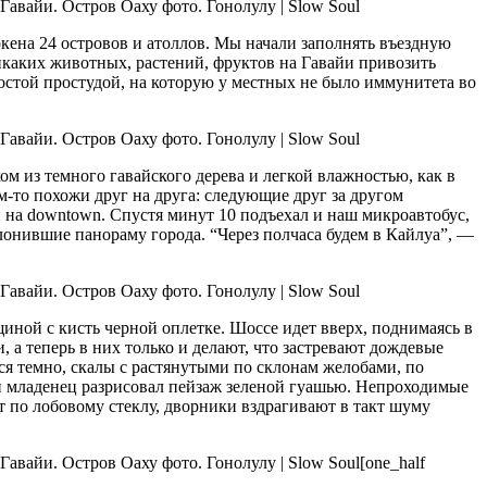
кена 24 островов и атоллов. Мы начали заполнять въездную
Никаких животных, растений, фруктов на Гавайи привозить
ростой простудой, на которую у местных не было иммунитета во
 из темного гавайского дерева и легкой влажностью, как в
-то похожи друг на друга: следующие друг за другом
на downtown. Спустя минут 10 подъехал и наш микроавтобус,
слонившие панораму города. “Через полчаса будем в Кайлуа”, —
щиной с кисть черной оплетке. Шоссе идет вверх, поднимаясь в
 а теперь в них только и делают, что застревают дождевые
ся темно, скалы с растянутыми по склонам желобами, по
кий младенец разрисовал пейзаж зеленой гуашью. Непроходимые
т по лобовому стеклу, дворники вздрагивают в такт шуму
[one_half