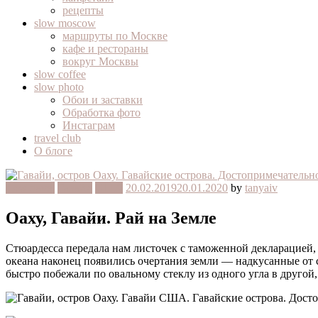
рецепты
slow moscow
маршруты по Москве
кафе и рестораны
вокруг Москвы
slow coffee
slow photo
Обои и заставки
Обработка фото
Инстаграм
travel club
О блоге
slow travel
Гавайи
США
20.02.2019
20.01.2020
by
tanyaiv
Оаху, Гавайи. Рай на Земле
Стюардесса передала нам листочек с таможенной декларацией, 
океана наконец появились очертания земли — надкусанные от
быстро побежали по овальному стеклу из одного угла в другой, 