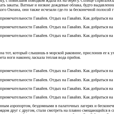
у, с повисшим поводком ждала их на берегу. Солнце спряталось 
ожать закаты. Ватные и низкие дождевые облака, будто выдавлен
го Океана, они также исчезали где-то за бесконечной полосой г
 тот, который слышишь в морской раковине, прислонив ее к уху
ета ноги наконец ласкала теплая вода прибоя.
ым аэропортом, бездомными в палаточных лагерях и бесконечно
рядом друг с другом, стали смотреть на плавно смещающийся в с