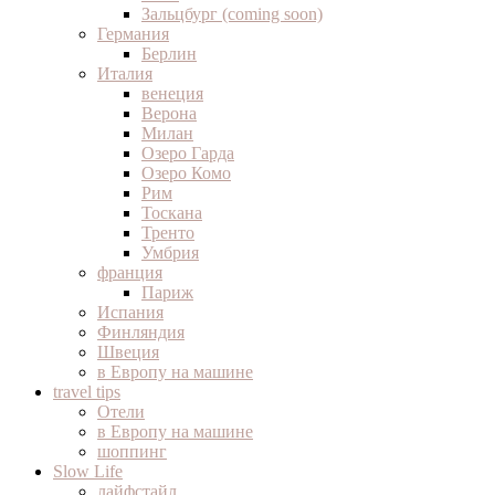
Зальцбург (coming soon)
Германия
Берлин
Италия
венеция
Верона
Милан
Озеро Гарда
Озеро Комо
Рим
Тоскана
Тренто
Умбрия
франция
Париж
Испания
Финляндия
Швеция
в Европу на машине
travel tips
Отели
в Европу на машине
шоппинг
Slow Life
лайфстайл