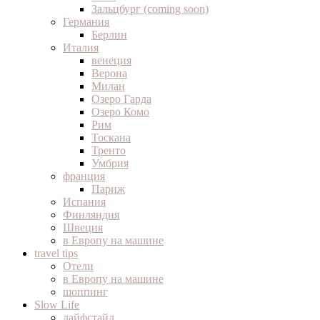
Зальцбург (coming soon)
Германия
Берлин
Италия
венеция
Верона
Милан
Озеро Гарда
Озеро Комо
Рим
Тоскана
Тренто
Умбрия
франция
Париж
Испания
Финляндия
Швеция
в Европу на машине
travel tips
Отели
в Европу на машине
шоппинг
Slow Life
лайфстайл