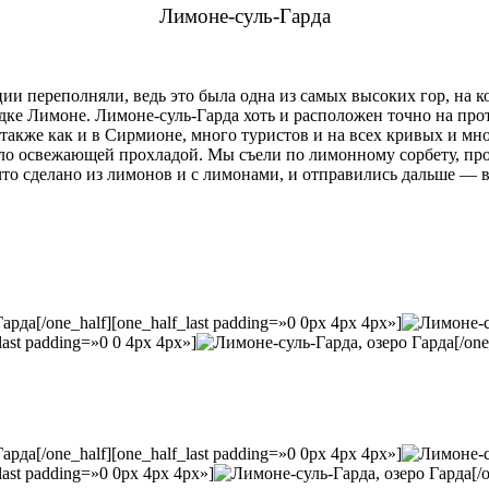
Лимоне-суль-Гарда
ии переполняли, ведь это была одна из самых высоких гор, на к
родке Лимоне. Лимоне-суль-Гарда хоть и расположен точно на п
акже как и в Сирмионе, много туристов и на всех кривых и мн
еяло освежающей прохладой. Мы съели по лимонному сорбету, пр
то сделано из лимонов и с лимонами, и отправились дальше — 
[/one_half][one_half_last padding=»0 0px 4px 4px»]
_last padding=»0 0 4px 4px»]
[/one
[/one_half][one_half_last padding=»0 0px 4px 4px»]
_last padding=»0 0px 4px 4px»]
[/