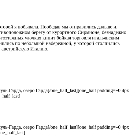
оторой я побывала. Пообедав мы отправились дальше и,
ротивоположном берегу от курортного Сирмионе, безнадежно
огоэтажных улочках кипит бойкая торговля итальянским
ошлись по небольшой набережной, у которой столпились
в австрийскую Италию.
[/one_half_last][one_half padding=»0 4px
_half_last]
[/one_half_last][one_half padding=»0 4px
one_half_last]