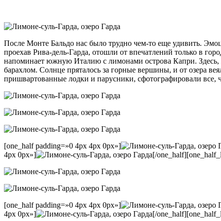
После Монте Бальдо нас было трудно чем-то еще удивить. Эмоц
проехав Рива-дель-Гарда, отошли от впечатлений только в го
напоминает южную Италию с лимонами острова Капри. Здесь, т
барахлом. Солнце пряталось за горные вершины, и от озера в
пришвартованные лодки и парусники, сфотографировали все, ч
[one_half padding=»0 4px 4px 0px»]
4px 0px»]
[/one_half][one_half
[one_half padding=»0 4px 4px 0px»]
4px 0px»]
[/one_half][one_half