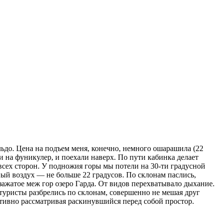
ьдо. Цена на подъем меня, конечно, немного ошарашила (22
ди на фуникулер, и поехали наверх. По пути кабинка делает
 всех сторон. У подножия горы мы потели на 30-ти градусной
ный воздух — не больше 22 градусов. По склонам паслись,
зажатое меж гор озеро Гарда. От видов перехватывало дыхание.
туристы разбрелись по склонам, совершенно не мешая друг
тативно рассматривая раскинувшийся перед собой простор.