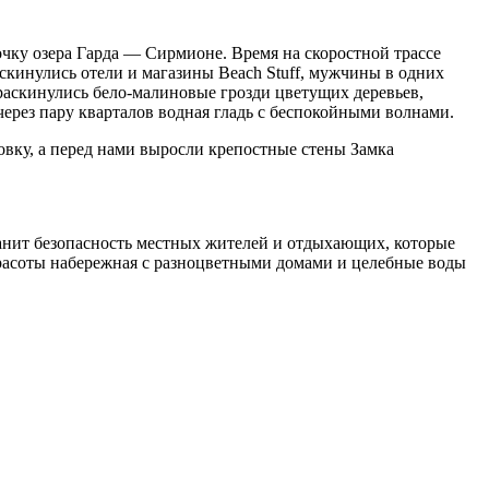
чку озера Гарда — Сирмионе. Время на скоростной трассе
скинулись отели и магазины Beach Stuff, мужчины в одних
раскинулись бело-малиновые грозди цветущих деревьев,
через пару кварталов водная гладь с беспокойными волнами.
вку, а перед нами выросли крепостные стены Замка
анит безопасность местных жителей и отдыхающих, которые
расоты набережная с разноцветными домами и целебные воды