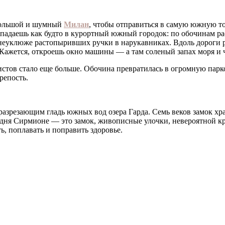
 большой и шумный
Милан
, чтобы отправиться в самую южную то
попадаешь как будто в курортный южный городок: по обочинам ра
 неуклюже растопыривших ручки в нарукавниках. Вдоль дороги 
 Кажется, откроешь окно машины — а там соленый запах моря и 
стов стало еще больше. Обочина превратилась в огромную парко
репость.
разрезающим гладь южных вод озера Гарда. Семь веков замок хр
одня Сирмионе — это замок, живописные улочки, невероятной к
ь, поплавать и поправить здоровье.