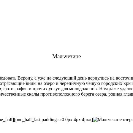
Мальчезине
едовать Верону, а уже на следующий день вернулись на восточн
потрясающие виды на озеро и черепичную чешую городских крыш
, фотографов и прочих услуг для молодоженов. Нам даже удалос
ичественные скалы противоположного берега озера, ровная глад
ne_half][one_half_last padding=»0 0px 4px 4px»]