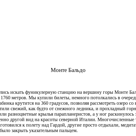
Монте Бальдо
ились искать фуникулерную станцию на вершину горы Монте Бал
оты 1760 метров. Мы купили билеты, немного потолкались в очере
абинка крутится на 360 градусов, позволяя рассмотреть озеро со
тили свежий, как будто от снежного ледника, и прохладный гор
или разноцветные крылья парапланеристов, а у ног раскинулось 
шенно другой вид на красоты северной Италии. Многочисленные 
о готовился к полету над Гардой, другие просто отдыхали, меди
было закрыть указательным пальцем.