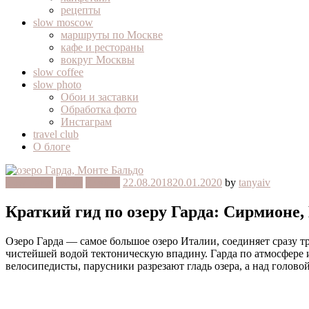
рецепты
slow moscow
маршруты по Москве
кафе и рестораны
вокруг Москвы
slow coffee
slow photo
Обои и заставки
Обработка фото
Инстаграм
travel club
О блоге
slow travel
Гарда
Италия
22.08.2018
20.01.2020
by
tanyaiv
Краткий гид по озеру Гарда: Сирмионе,
Озеро Гарда — самое большое озеро Италии, соединяет сразу 
чистейшей водой тектоническую впадину. Гарда по атмосфере 
велосипедисты, парусники разрезают гладь озера, а над голово