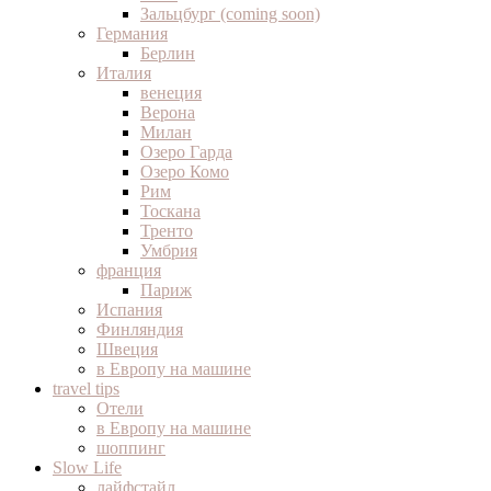
Зальцбург (coming soon)
Германия
Берлин
Италия
венеция
Верона
Милан
Озеро Гарда
Озеро Комо
Рим
Тоскана
Тренто
Умбрия
франция
Париж
Испания
Финляндия
Швеция
в Европу на машине
travel tips
Отели
в Европу на машине
шоппинг
Slow Life
лайфстайл