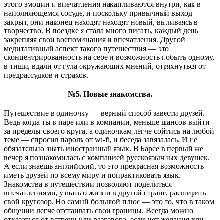
этого эмоции и впечатления накапливаются внутри, как в
наполняющемся сосуде, и поскольку привычный выход
закрыт, они наконец находят находят новый, выливаясь в
творчество. В поездке я стала много писать, каждый день
закрепляя свои воспоминания и впечатления. Другой
медитативный аспект такого путешествия — это
сконцентрированность на себе и возможность побыть одному,
в тиши, вдали от гула окружающих мнений, отряхнуться от
предрассудков и страхов.
№5. Новые знакомства.
Путешествие в одиночку — верный способ завести друзей.
Ведь когда ты в паре или в компании, меньше шансов выйти
за пределы своего круга, а одиночкам легче сойтись на любой
теме — спросил пароль от wi-fi, и беседа завязалась. И не
обязательно знать иностранный язык. В Барсе в первый же
вечер я познакомилась с компанией русскоязычных девушек.
А если знаешь английский, то это прекрасная возможность
иметь друзей по всему миру и попрактиковать язык.
Знакомства в путешествии позволяют поделиться
впечатлениями, узнать о жизни в другой стране, расширить
свой кругозор. Но самый большой плюс — это то, что в таком
общении легче отстаивать свои границы. Всегда можно
отказаться от встречи или разговора, если нет желания или