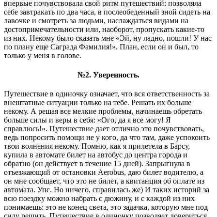
впервые почувствовала свой ритм путешествий: позволяла
себе завтракать по два часа, в послеобеденный зной сидеть на
лавочке и смотреть за людьми, наслаждаться видами на
достопримечательности или, наоборот, пропускать какие-то
из них. Некому было сказать мне «Эй, ну ладно, пошли! У нас
по плану еще Саграда Фамилия!». План, если он и был, то
только у меня в голове.
№2. Уверенность.
Путешествие в одиночку означает, что вся ответственность за
внештатные ситуации только на тебе. Решать их больше
некому. А решая все мелкие проблемы, начинаешь обретать
больше силы и веры в себя: «Ого, да я все могу! Я
справлюсь!». Путешествие дает отлично это почувствовать,
ведь попросить помощи не у кого, да что там, даже успокоить
твои волнения некому. Помню, как я прилетела в Барсу,
купила в автомате билет на автобус до центра города и
обратно (он действует в течение 15 дней). Запрыгнула в
отъезжающий от остановки Aerobus, даю билет водителю, а
он мне сообщает, что это не билет, а квитанция об оплате из
автомата. Упс. Но ничего, справилась же) И таких историй за
всю поездку можно набрать с дюжину, и с каждой из них
понимаешь: это не конец света, это задачка, которую мне под
силу решить. Путешествие в одиночку позволяет довериться