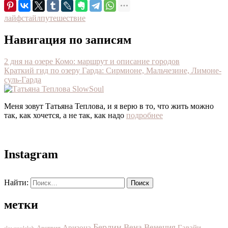
лайфстайл
путешествие
Навигация по записям
2 дня на озере Комо: маршрут и описание городов
Краткий гид по озеру Гарда: Сирмионе, Мальчезине, Лимоне-
суль-Гарда
Меня зовут Татьяна Теплова, и я верю в то, что жить можно
так, как хочется, а не так, как надо
подробнее
Instagram
Найти:
метки
Берлин
Вена
Венеция
Аризона
Гавайи
Австрия