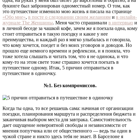
одна, на руках у меня был билет до Барселоны и обратно, а на
букинге был забронирован одноместный номер. О том, как
это путешествие изменило мою жизнь я писала на странице
«Обо мне»
,
в посте о следовании своим желаниям
и
в онлайн-
журнале The Женщины
. Меня часто спрашивали
в интервью
и
в личной беседе за чашкой кофе, зачем же я поехала одна, кому
стоит отправиться в такую поездку и какие у нее
преимущества, и каждый раз я мягко улыбалась и говорила,
что кому хочется, поедет и без моих уговоров и доводов. Но
прошло еще немного времени и рефлексии, и я поняла, что
тоже хотела слышать и читать том, что я не одинока, и что
кому-то на этом свете тоже страшно хочется поехать в
путешествие одному. Итак, 5 причин отправиться в
путешествие в одиночку.
№1. Без компромиссов.
Когда ты одна, то все решаешь сама: начиная от организации
поездки, планирования маршрута и распределения бюджета и
заканчивая выбором места для завтрака. Самостоятельность
дает ощущение невероятной свободы и независимости от
мнения попутчика или от общественного — ведь ты один в
чужой стране и никто здесь тебя не знает. В Барселоне я