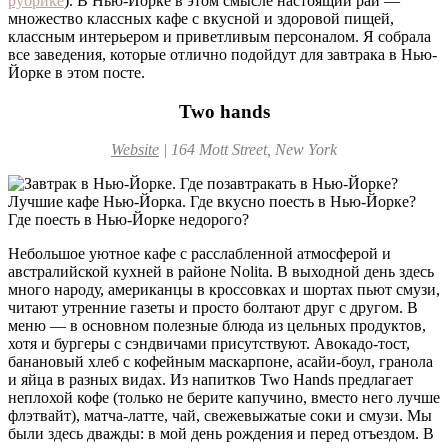
рубрике
). В Нью-Йорке в этом смысле настоящий рай —
множество классных кафе с вкусной и здоровой пищей,
классным интерьером и приветливым персоналом. Я собрала
все заведения, которые отлично подойдут для завтрака в Нью-
Йорке в этом посте.
Two hands
Website
|
164 Mott Street, New York
Небольшое уютное кафе с расслабленной атмосферой и
австралийской кухней в районе Nolita. В выходной день здесь
много народу, американцы в кроссовках и шортах пьют смузи,
читают утренние газеты и просто болтают друг с другом. В
меню — в основном полезные блюда из цельных продуктов,
хотя и бургеры с сэндвичами присутствуют. Авокадо-тост,
банановый хлеб с кофейным маскарпоне, асайи-боул, гранола
и яйца в разных видах. Из напитков Two Hands предлагает
неплохой кофе (только не берите капучино, вместо него лучше
флэтвайт), матча-латте, чай, свежевыжатые соки и смузи. Мы
были здесь дважды: в мой день рождения и перед отъездом. В