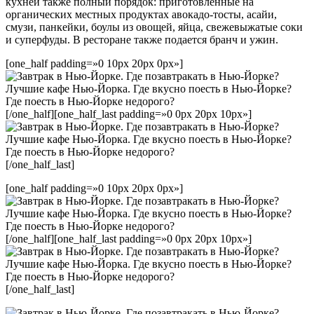
кухней также полный порядок: приготовленные на
органических местных продуктах авокадо-тосты, асайи,
смузи, панкейки, боулы из овощей, яйца, свежевыжатые соки
и суперфуды. В ресторане также подается бранч и ужин.
[one_half padding=»0 10px 20px 0px»]
[/one_half][one_half_last padding=»0 0px 20px 10px»]
[/one_half_last]
[one_half padding=»0 10px 20px 0px»]
[/one_half][one_half_last padding=»0 0px 20px 10px»]
[/one_half_last]