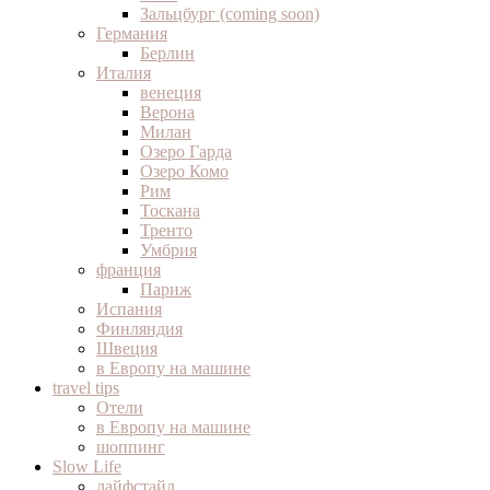
Зальцбург (coming soon)
Германия
Берлин
Италия
венеция
Верона
Милан
Озеро Гарда
Озеро Комо
Рим
Тоскана
Тренто
Умбрия
франция
Париж
Испания
Финляндия
Швеция
в Европу на машине
travel tips
Отели
в Европу на машине
шоппинг
Slow Life
лайфстайл