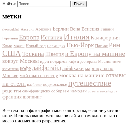
Найти:
метки
Берлин
Вена
Венеция
Аризона
Гавайи
Австрия
slowsoulclub
Италия
Европа
Испания
Калифорния
Германия
Рим
Нью-Йорк
Комо
Новый год
Париж
Милан
Нормандия
США
в Европу на машине
Тоскана
Швеция
вокруг Москвы
идеи подарков
кафе и рестораны Москвы
книги
лайфстайл
кофе
лайфхаки
маршруты по
косметика
отзывы
москва
на машине
Москве
мой план на весну
путешествие
на отели
подмосковье
плейлист
рецепты
сан-франциско
собираем чемодан
советы инсайдера
франция
шоппинг
Все тексты и фотографии моего авторства, если не указано
иное. Использование материалов сайта возможно только с
моего письменного разрешения.