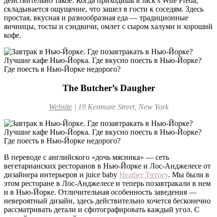
действительно такое. Когда приходишь в Jack’s Wife Freda,
складывается ощущение, что зашел в гости к соседям. Здесь
простая, вкусная и разнообразная еда — традиционные
яичницы, тосты и сэндвичи, омлет с сыром халуми и хороший
кофе.
The Butcher’s Daugher
Website
|
19 Kenmare Street, New York
В переводе с английского «дочь мясника» — сеть
вегетарианских ресторанов в Нью-Йорке и Лос-Анджелесе от
дизайнера интерьеров и juice baby
Heather Tierney
. Мы были в
этом ресторане в Лос-Анджелесе и теперь позавтракали в нем
и в Нью-Йорке. Отличительная особенность заведения —
невероятный дизайн, здесь действительно хочется бесконечно
рассматривать детали и сфотографировать каждый угол. С