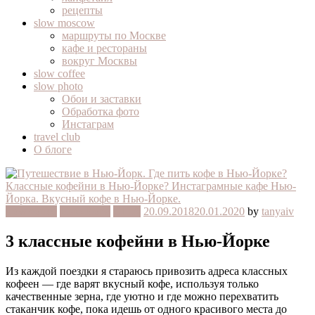
рецепты
slow moscow
маршруты по Москве
кафе и рестораны
вокруг Москвы
slow coffee
slow photo
Обои и заставки
Обработка фото
Инстаграм
travel club
О блоге
slow coffee
Нью-Йорк
США
20.09.2018
20.01.2020
by
tanyaiv
3 классные кофейни в Нью-Йорке
Из каждой поездки я стараюсь привозить адреса классных
кофеен — где варят вкусный кофе, используя только
качественные зерна, где уютно и где можно перехватить
стаканчик кофе, пока идешь от одного красивого места до