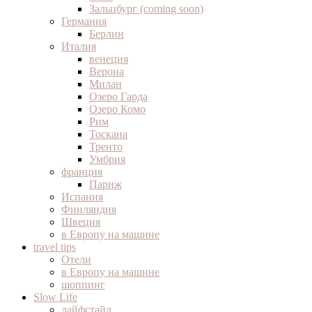
Зальцбург (coming soon)
Германия
Берлин
Италия
венеция
Верона
Милан
Озеро Гарда
Озеро Комо
Рим
Тоскана
Тренто
Умбрия
франция
Париж
Испания
Финляндия
Швеция
в Европу на машине
travel tips
Отели
в Европу на машине
шоппинг
Slow Life
лайфстайл