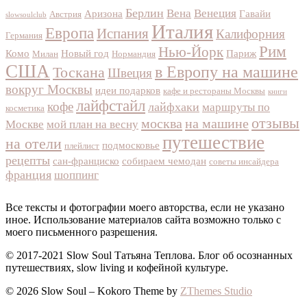
Берлин
Вена
Венеция
Аризона
Гавайи
Австрия
slowsoulclub
Италия
Европа
Испания
Калифорния
Германия
Рим
Нью-Йорк
Комо
Новый год
Париж
Милан
Нормандия
США
в Европу на машине
Тоскана
Швеция
вокруг Москвы
идеи подарков
кафе и рестораны Москвы
книги
лайфстайл
кофе
лайфхаки
маршруты по
косметика
отзывы
москва
на машине
Москве
мой план на весну
путешествие
на отели
подмосковье
плейлист
рецепты
сан-франциско
собираем чемодан
советы инсайдера
франция
шоппинг
Все тексты и фотографии моего авторства, если не указано
иное. Использование материалов сайта возможно только с
моего письменного разрешения.
© 2017-2021 Slow Soul Татьяна Теплова. Блог об осознанных
путешествиях, slow living и кофейной культуре.
© 2026 Slow Soul
–
Kokoro Theme by
ZThemes Studio