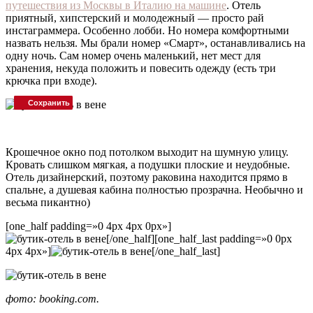
путешествия из Москвы в Италию на машине
. Отель
приятный, хипстерский и молодежный — просто рай
инстаграммера. Особенно лобби. Но номера комфортными
назвать нельзя. Мы брали номер «Смарт», останавливались на
одну ночь. Сам номер очень маленький, нет мест для
хранения, некуда положить и повесить одежду (есть три
крючка при входе).
Сохранить
Сохранить
Крошечное окно под потолком выходит на шумную улицу.
Кровать слишком мягкая, а подушки плоские и неудобные.
Отель дизайнерский, поэтому раковина находится прямо в
спальне, а душевая кабина полностью прозрачна. Необычно и
весьма пикантно)
[one_half padding=»0 4px 4px 0px»]
[/one_half][one_half_last padding=»0 0px
4px 4px»]
[/one_half_last]
фото:
booking.com
.