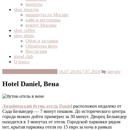
рецепты
slow moscow
маршруты по Москве
кафе и рестораны
вокруг Москвы
slow coffee
slow photo
Обои и заставки
Обработка фото
Инстаграм
travel club
О блоге
отзывы на отели в Австрии
16.07.2018
17.07.2018
by
tanyaiv
Hotel Daniel, Вена
Дизайнерский бутик-отель Daniel
расположен недалеко от
Сада Бельведер — 7 минут пешком. До исторического центра
города можно дойти примерно за 30 минут. Дворец Бельведер
находится в 3 минутах от отеля. Городской парковки рядом
нет, крытая парковка отеля по 15 евро за ночь в рамках