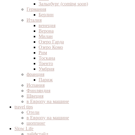
Зальцбург (coming soon)
Германия
Берлин
Италия
венеция
Верона
Милан
Озеро Гарда
Озеро Комо
Рим
Тоскана
Тренто
Умбрия
франция
Париж
Испания
Финляндия
Швеция
в Европу на машине
travel tips
Отели
в Европу на машине
шоппинг
Slow Life
лайфстайл