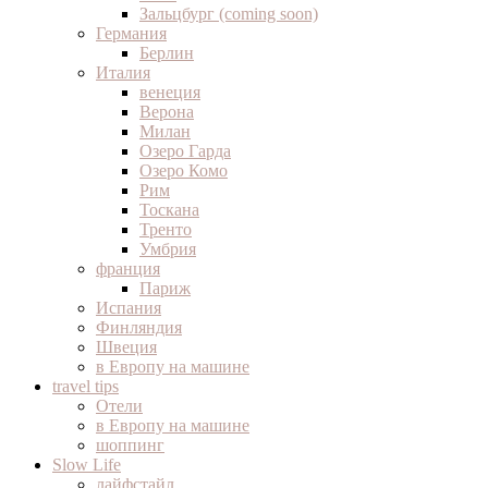
Зальцбург (coming soon)
Германия
Берлин
Италия
венеция
Верона
Милан
Озеро Гарда
Озеро Комо
Рим
Тоскана
Тренто
Умбрия
франция
Париж
Испания
Финляндия
Швеция
в Европу на машине
travel tips
Отели
в Европу на машине
шоппинг
Slow Life
лайфстайл