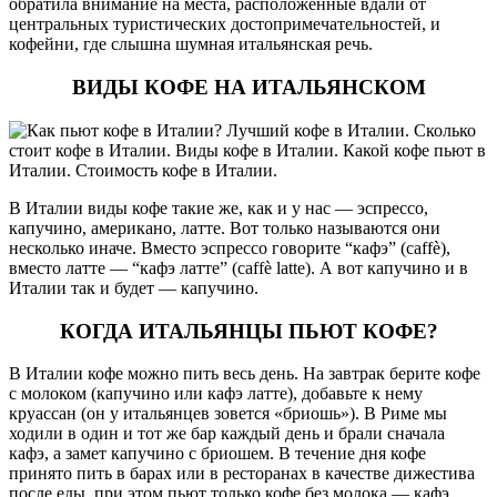
обратила внимание на места, расположенные вдали от
центральных туристических достопримечательностей, и
кофейни, где слышна шумная итальянская речь.
ВИДЫ КОФЕ НА ИТАЛЬЯНСКОМ
В Италии виды кофе такие же, как и у нас — эспрессо,
капучино, американо, латте. Вот только называются они
несколько иначе. Вместо эспрессо говорите “кафэ” (caffè),
вместо латте — “кафэ латте” (caffè latte). А вот капучино и в
Италии так и будет — капучино.
КОГДА ИТАЛЬЯНЦЫ ПЬЮТ КОФЕ?
В Италии кофе можно пить весь день. На завтрак берите кофе
с молоком (капучино или кафэ латте), добавьте к нему
круассан (он у итальянцев зовется «бриошь»). В Риме мы
ходили в один и тот же бар каждый день и брали сначала
кафэ, а замет капучино с бриошем. В течение дня кофе
принято пить в барах или в ресторанах в качестве дижестива
после еды, при этом пьют только кофе без молока — кафэ.