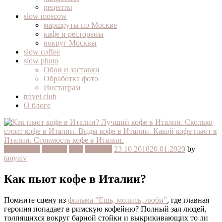
рецепты
slow moscow
маршруты по Москве
кафе и рестораны
вокруг Москвы
slow coffee
slow photo
Обои и заставки
Обработка фото
Инстаграм
travel club
О блоге
slow coffee
Италия
Рим
Тоскана
23.10.2018
20.01.2020
by
tanyaiv
Как пьют кофе в Италии?
Помните сцену из
фильма “Ешь, молись, люби”
, где главная
героиня попадает в римскую кофейню? Полный зал людей,
толпящихся вокруг барной стойки и выкрикивающих то ли