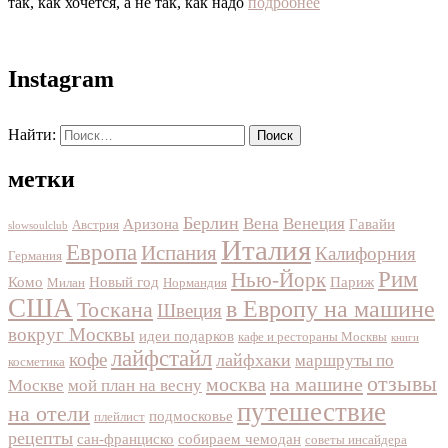
так, как хочется, а не так, как надо
подробнее
Instagram
Найти:
метки
Берлин
Вена
Венеция
Аризона
Гавайи
Австрия
slowsoulclub
Италия
Европа
Испания
Калифорния
Германия
Рим
Нью-Йорк
Комо
Новый год
Париж
Милан
Нормандия
США
в Европу на машине
Тоскана
Швеция
вокруг Москвы
идеи подарков
кафе и рестораны Москвы
книги
лайфстайл
кофе
лайфхаки
маршруты по
косметика
отзывы
москва
на машине
Москве
мой план на весну
путешествие
на отели
подмосковье
плейлист
рецепты
сан-франциско
собираем чемодан
советы инсайдера