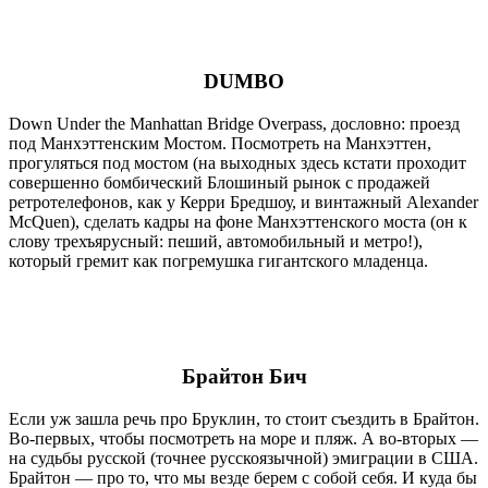
DUMBO
Down Under the Manhattan Bridge Overpass, дословно: проезд
под Манхэттенским Мостом. Посмотреть на Манхэттен,
прогуляться под мостом (на выходных здесь кстати проходит
совершенно бомбический Блошиный рынок с продажей
ретротелефонов, как у Керри Бредшоу, и винтажный Alexander
McQuen), сделать кадры на фоне Манхэттенского моста (он к
слову трехъярусный: пеший, автомобильный и метро!),
который гремит как погремушка гигантского младенца.
Брайтон Бич
Если уж зашла речь про Бруклин, то стоит съездить в Брайтон.
Во-первых, чтобы посмотреть на море и пляж. А во-вторых —
на судьбы русской (точнее русскоязычной) эмиграции в США.
Брайтон — про то, что мы везде берем с собой себя. И куда бы