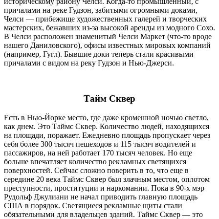
историческому району Челси. Когда-то промышленный, с
причалами на реке Гудзон, забитыми огромными доками,
Челси — прибежище художественных галерей и творческих
мастерских, бежавших из-за высокой аренды из модного Сохо.
В Челси расположен знаменитый Челси Маркет (что-то вроде
нашего Даниловского), офисы известных мировых компаний
(например, Гугл). Бывшие доки теперь стали красивыми
причалами с видом на реку Гудзон и Нью-Джерси.
Тайм Сквер
Есть в Нью-Йорке место, где даже кромешной ночью светло,
как днем. Это Таймс Сквер. Количество людей, находящихся
на площади, поражает. Ежедневно площадь пропускает через
себя более 300 тысяч пешеходов и 115 тысяч водителей и
пассажиров, на ней работает 170 тысяч человек. Но еще
больше впечатляет количество рекламных светящихся
поверхностей. Сейчас сложно поверить в то, что еще в
середине 20 века Таймс Сквер был злачным местом, оплотом
преступности, проституции и наркомании. Пока в 90-х мэр
Рудольф Джулиани не начал приводить главную площадь
США в порядок. Светящиеся рекламные щиты стали
обязательными для владельцев зданий. Таймс Сквер — это