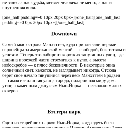
не занесла нас судьба, меняет человека не место, а наша
внутренняя воля.
[one_half padding=»0 10px 20px 0px»]
[/one_half][one_half_last
padding=»0 0px 20px 10px»]
[/one_half_last]
Downtown
Самый мыс острова Манхэттен, куда приплывали первые
европейцы за американской мечтой — свободой, богатством и
успехом. Теперь это лабиринт коротких запутанных улиц, где
ширина проезжей части стремиться к нулю, а высота
небоскребов — к плюс бесконечности. В некоторые окна
солнечный свет, кажется, не заглядывает никогда. Отсюда
берет свое начало тянущийся через весь Манхэттен Бродвей
— самая извилистая улица города, подарившая миру дом-
утюг, а каменным джнуглям Нью-Йорка — несколько милых
скверов.
Бэттери парк
Один из старейших парков Нью-Йорка, когда здесь была
крепость, охранявшая подступы к Новому Амстердаму. Здесь