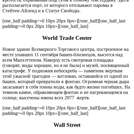
располагается порт, от которого отплывают паромы в
Стейтен-Айленд и к Статуе Свободы.
[one_half padding=»0 10px 20px 0px»]
[/one_half][one_half_last
padding=»0 0px 20px 10px»]
[/one_half_last]
World Trade Center
Новое здание Всемирного Торгового центра, построенное на
месте упавших 11 сентября башен-близнецов, высится над
всем Манхэттеном. Наверху есть смотровая площадка
(говорят, виды хорошие, но я не была) и музей, посвященный
катастрофе. У подножия небоскреба — памятник жертвам
этой ужасной трагедии — котлован, оставшийся от одной из
башен, который превратили в фонтан. Огромная черная дыра
засасывает в себя тонны воды, как будто жизни погибших. На
темном камне, обрамляющем фонтан и не нагревающемся на
солнце, высечены имена всех 2977 жертв.
[one_half padding=»0 10px 20px 0px»]
[/one_half][one_half_last
padding=»0 0px 20px 10px»]
[/one_half_last]
Wall Street