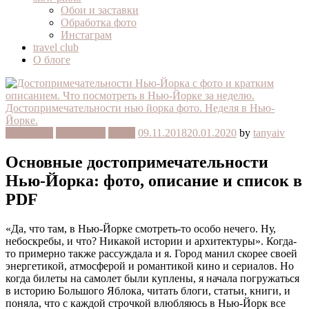
Обои и заставки
Обработка фото
Инстаграм
travel club
О блоге
slow travel
Нью-Йорк
США
09.11.2018
20.01.2020
by
tanyaiv
Основные достопримечательности
Нью-Йорка: фото, описание и список в
PDF
«Да, что там, в Нью-Йорке смотреть-то особо нечего. Ну,
небоскребы, и что? Никакой истории и архитектуры». Когда-
то примерно также рассуждала и я. Город манил скорее своей
энергетикой, атмосферой и романтикой кино и сериалов. Но
когда билеты на самолет были куплены, я начала погружаться
в историю Большого Яблока, читать блоги, статьи, книги, и
поняла, что с каждой строчкой влюбляюсь в Нью-Йорк все