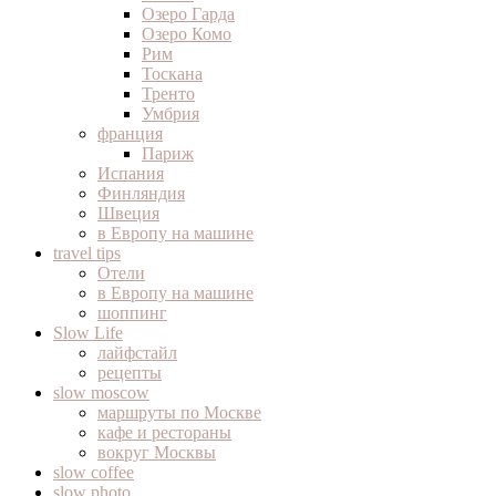
Озеро Гарда
Озеро Комо
Рим
Тоскана
Тренто
Умбрия
франция
Париж
Испания
Финляндия
Швеция
в Европу на машине
travel tips
Отели
в Европу на машине
шоппинг
Slow Life
лайфстайл
рецепты
slow moscow
маршруты по Москве
кафе и рестораны
вокруг Москвы
slow coffee
slow photo