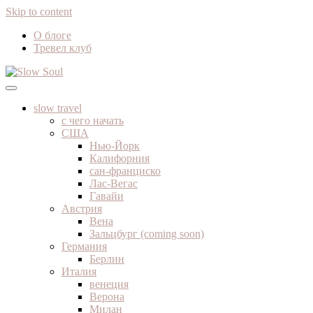
Skip to content
О блоге
Тревел клуб
путешествия и жизнь в удовольствие
Slow Soul
slow travel
с чего начать
США
Нью-Йорк
Калифорния
сан-франциско
Лас-Вегас
Гавайи
Австрия
Вена
Зальцбург (coming soon)
Германия
Берлин
Италия
венеция
Верона
Милан