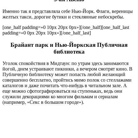
Именно так я представляла себе Нью-Йорк. Флаги, вереницы
желтых такси, дорогие бутики и стеклянные небоскребы.
[one_half padding=»0 10px 20px 0px»]
[/one_half][one_half_last
padding=»0 0px 20px 10px»]
[/one_half_last]
Брайант парк и Нью-Йоркская Публичная
библиотека
Уголок спокойствия в Мидтаун: по утрам здесь занимаются
йогой, днем устраивают пикники, а вечером смотрят кино. В
Публичную библиотеку может попасть любой желающий
совершенно бесплатно, пройтись мимо полок со стеллажами
каталогов и даже почитать что-нибудь в читальном зале. А
еще можно сфотографироваться на ступеньках, ведь они
служили декорациями ко многим фильмам и сериалам
(например, «Секс в большом городе»).