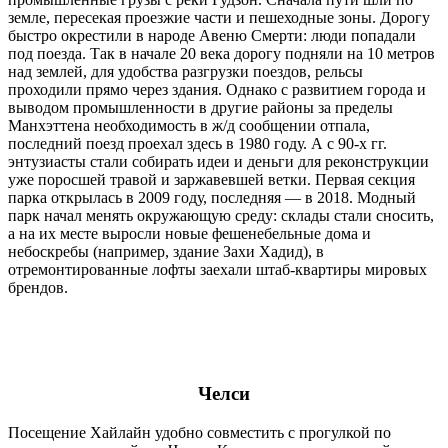
земле, пересекая проезжие части и пешеходные зоны. Дорогу
быстро окрестили в народе Авеню Смерти: люди попадали
под поезда. Так в начале 20 века дорогу подняли на 10 метров
над землей, для удобства разгрузки поездов, рельсы
проходили прямо через здания. Однако с развитием города и
выводом промышленности в другие районы за пределы
Манхэттена необходимость в ж/д сообщении отпала,
последний поезд проехал здесь в 1980 году. А с 90-х гг.
энтузиасты стали собирать идеи и деньги для реконструкции
уже поросшей травой и заржавевшей ветки. Первая секция
парка открылась в 2009 году, последняя — в 2018. Модный
парк начал менять окружающую среду: склады стали сносить,
а на их месте выросли новые фешенебельные дома и
небоскребы (например, здание Захи Хадид), в
отремонтированные лофты заехали штаб-квартиры мировых
брендов.
Челси
Посещение Хайлайн удобно совместить с прогулкой по