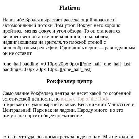
Flatiron
На изгибе Бродея вырастает рассекающий людские и
автомобильный потоки Дом-утюг. Вокруг него хорошо
пройтись, меняя фокус и угол обзора. То он становится
величественной античной колонной, то кораблем,
надвигающимся на зрителя, то плоской стеной с
волнообразным рельефом. Одно лишь верно — равнодушным
он не оставит.
[one_half padding=»0 10px 20px 0px»]
[/one_half][one_half_last
padding=»0 0px 20px 10px»]
[/one_half_last]
Рокфеллер центр
Само здание Рокфеллер-центра не несет какой-то особенной
эстетической ценности, но
виды с Top of the Rock
открываются умопомрачительные. Весь нижний Манхэттен и
Центральный Парк как на ладони. Народу много, но это
ничуть не портит общее впечатление.
Это то, что удалось посмотреть за неделю нам. Мы не ходили