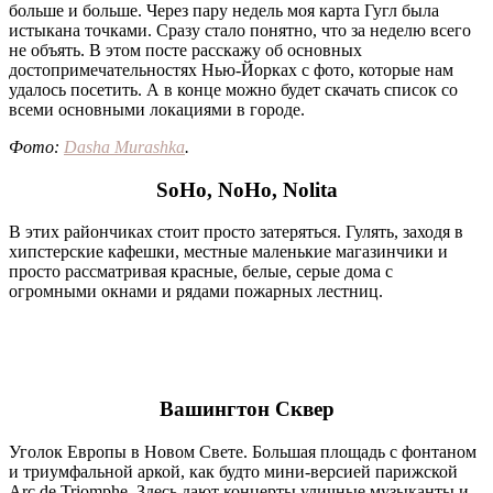
больше и больше. Через пару недель моя карта Гугл была
истыкана точками. Сразу стало понятно, что за неделю всего
не объять. В этом посте расскажу об основных
достопримечательностях Нью-Йорках с фото, которые нам
удалось посетить. А в конце можно будет скачать список со
всеми основными локациями в городе.
Фото:
Dasha Murashka
.
SoHo, NoHo, Nolita
В этих райончиках стоит просто затеряться. Гулять, заходя в
хипстерские кафешки, местные маленькие магазинчики и
просто рассматривая красные, белые, серые дома с
огромными окнами и рядами пожарных лестниц.
Вашингтон Cквер
Уголок Европы в Новом Свете. Большая площадь с фонтаном
и триумфальной аркой, как будто мини-версией парижской
Arc de Triomphe. Здесь дают концерты уличные музыканты и