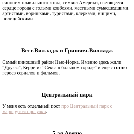
синоним плавильного котла, символ Америки, светящееся
сердце города с голыми ковбоями, местными сумасшедшими,
артистами, воришками, туристами, клерками, нищими,
полицейскими.
Вест-Вилладж и Гринвич-Вилладж
Самый киношный район Нью-Йорка. Именно здесь жили
“Друзья”, Керри из “Секса в большом городе” и еще с сотню
героев сериалов и фильмов.
Центральный парк
У меня есть отдельный пост
про Центральный парк с
маршрутом прогулки
.
5-ая Авеню