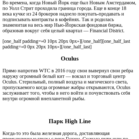
Во времена, когда Новый Йорк еще был Новым Амстердамом,
по Уолл Стрит проходила граница города. Еще в конце 18
века кучке из 24 брокеров надоело покупать-продавать и
подписывать контракты в кофейнях. Так и родилась
знаменитая на весь мир Нью-Йоркская фондовая биржа,
образовав вокруг себя целый квартал — Financial District.
[one_half padding=»0 10px 20px 0px»]
[/one_half][one_half_last
padding=»0 0px 20px 10px»]
[/one_half_last]
Oculus
Прямо напротив WTC в 2016 году свои вывернул свои ребра
наружу огромный белый кит — вокзал и торговый центр
Oculus. Стерильный, полный воздуха и магического света,
пропускаемого когда огромные жабры открываются, Oculus
заслуживает того, чтобы в него войти и почувствовать себя
внутри огромной внепланетной рыбы.
Парк High Line
Когда-то это была железная дорога, доставляющая
промышленные грузы с реки Гудзон. Сначала пути шли по