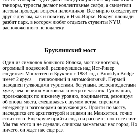
танцоры, туристы делают коллективные селфи, а свидетели
иеговы проводят встречи паломников. Все мирно соседствуют
друг с другом, как и повсюду в Нью-Йорке. Вокруг площади
разбит парк, в котором любят отдыхать студенты NYU,
расположенного неподалеку.
Бруклинский мост
Один из символов Большого Яблока, мост-киногерой,
огромный подвесной, раскинувшись над Ист-Ривер,
соединяет Манхэттен и Бруклин с 1883 года. Brooklyn Bridge
имеет 2 яруса — пешеходный и автомобильный. Первый
наводнен гуляющими туристами, бегунами, велосипедистами
хуже, чем переход московского метро в час-пик. Гул машин,
проезжающих по нижнему уровню, поднимается, резонируя
об опоры моста, смешиваясь с шумом ветра, сиренами
emergency и разговорами окружающих. Пройти по мосту,
насладится его архитектурой и видами на Манхэттен, точно
стоит того. Еще круче прийти сюда на рассвете, пока все спят.
Мы так этого и не сделали, слишком выматывал нас город. Но
ничего, он ждет нас еще раз.